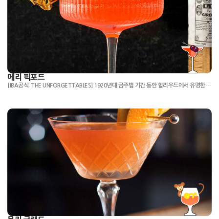
메리 픽포드
[IBA공식: THE UNFORGETTABLES] 1920년대 금주법 기간 동안 할리우드에서 유명한 배우였던 메리 픽포드(Mary Pickford)의 방문에서 영감을 받아 하바나의 Hotel Nacional de Cuba에서 칵테일이 탄생했습니다.