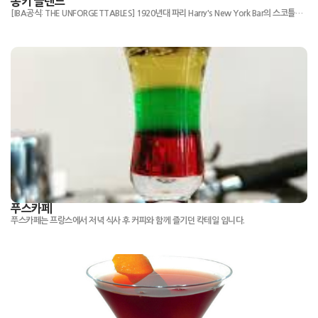
몽키 글랜드
[IBA공식: THE UNFORGETTABLES] 1920년대 파리 Harry's New York Bar의 스코틀랜드계 미국인 바텐더인 Harry MacElhone이 발명한 Monkey Gland 칵테일은 금지 시대에 인기를 얻었습니다.
푸스카페
푸스카페는 프랑스에서 저녁 식사 후 커피와 함께 즐기던 칵테일 입니다.