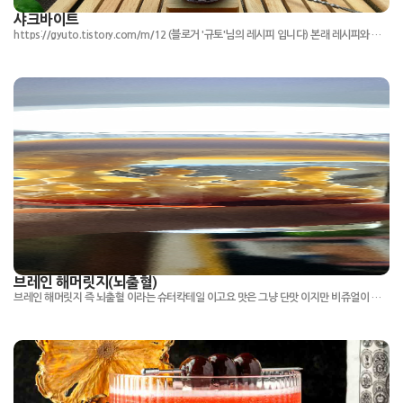
샤크바이트
https://gyuto.tistory.com/m/12 (블로거 '규토'님의 레시피 입니다) 본래 레시피와 다르게 소소한 변경점이 있으며, 럼은 말리부를 쓰지만 현재 바톤럼 밖에 없어서 코코넛 크림을 추가 해 봤습니다
브레인 해머릿지(뇌출혈)
브레인 해머릿지 즉 뇌출혈 이라는 슈터칵테일 이고요 맛은 그냥 단맛 이지만 비쥬얼이 특이한 칵테일 입니다 *드실땐 불을 완전히 끄시고 드시거나 꼭! 빨대로 드셔야됩니다* 4번에 있는 오버프루프럼 을 안넣으신분은 불을 안붙이셔도 됩니다