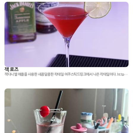
잭 로즈
잭다니엘 애플을 사용한 새콤달콤한 칵테일 어쿠스틱드링크에서 나온 칵테일이다. https://youtube.com/shorts/Lcijt_N3AwE?si=vPQjd4F8jQ-uTI8R