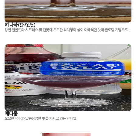
히나타(ひなた)
강한 알콜맛과 시트러스 및 단맛에 은은한 리치향이 섞여 이국적인 맛과 플로팅 기법으로 인한 비쥬얼 칵테일.
메타몽
오묘한 색감과 달콤상큼한 맛을 가지고 있는 칵테일