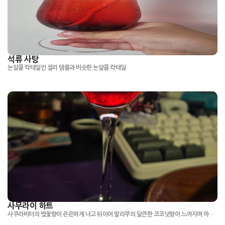
석류 사탕
논알콜 칵테일인 셜리 템플과 비슷한 논알콜 칵테일
사무라이 하트
사쿠라비터의 벚꽃향이 은은하게 나고 뒤이어 말리부의 달큰한 코코넛향이 느껴지며 마지막을 상큼한 베리로 마무리하는 칵테일