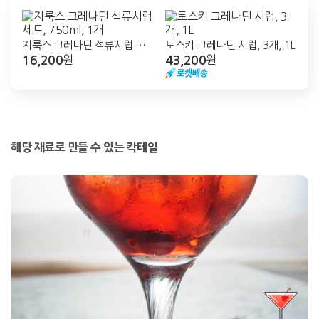
지룩스 그레나딘 석류시럽 세
토스키 그레나딘 시럽, 3개, 1L
16,200
43,200
트, 750ml, 1개
원
원
해당 재료로 만들 수 있는 칵테일