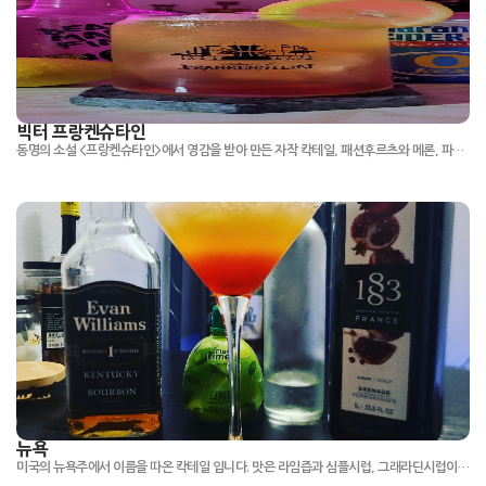
빅터 프랑켄슈타인
동명의 소설 <프랑켄슈타인>에서 영감을 받아 만든 자작 칵테일, 패션후르츠와 메론, 파인애플의 조화가 잘 어우러지는 트로피컬 계 칵테일
뉴욕
미국의 뉴욕주에서 이름을 따온 칵테일 입니다. 맛은 라임즙과 심플시럽, 그래라딘시럽이들어가 달달하면서 상큼하며 버번위스키의 맛도 잘느껴집니다.