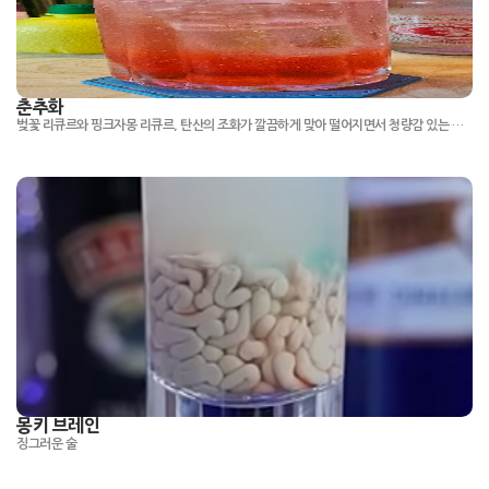
춘추화
벚꽃 리큐르와 핑크자몽 리큐르, 탄산의 조화가 깔끔하게 맞아 떨어지면서 청량감 있는 플라워 계열 하이볼 자작칵테일
몽키 브레인
징그러운 술