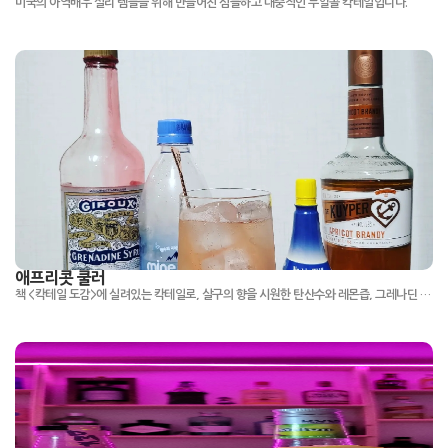
미국의 아역배우 셜리 템플을 위해 만들어진 심플하고 대중적인 무알콜 칵테일입니다.
애프리콧 쿨러
책 <칵테일 도감>에 실려있는 칵테일로, 살구의 향을 시원한 탄산수와 레몬즙, 그레나딘 시럽과 같이 즐길수 있는 칵테일.