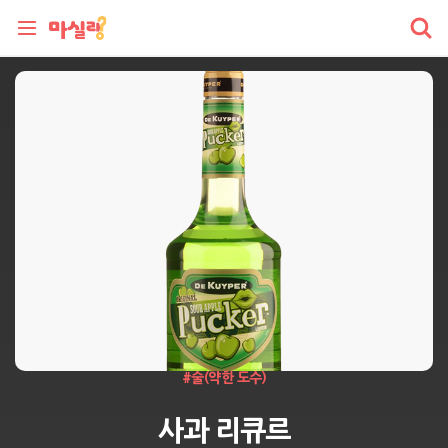
#
술(약한 도수)
사과 리큐르