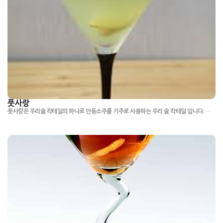
풋사랑
풋사랑은 우리술 칵테일의 하나로 안동소주를 기주로 사용하는 우리 술 칵테일 입니다. 대구, 능금아가씨의 풋풋하고 아련한 첫사랑의 감정을 떠올리면서 만들어 풋사랑이란 이름이 붙었다고 합니다.