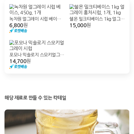
녹차원 얼그레이 시럽 베이스,
쉘몬 밀크티베이스 1kg 얼그레
6,800
15,000
450g, 1개
원
이 홍차시럽, 1개, 1kg
원
포모나 믹솔로지 스모키얼그레
14,700
이 시럽
원
해당 재료로 만들 수 있는 칵테일