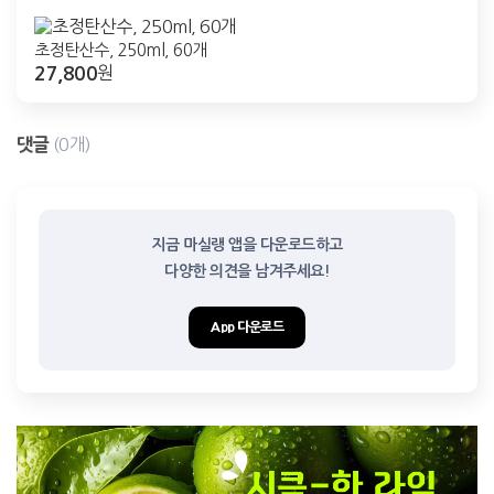
초정탄산수, 250ml, 60개
27,800
원
댓글
(0개)
지금 마실랭 앱을 다운로드하고

다양한 의견을 남겨주세요!
App 다운로드