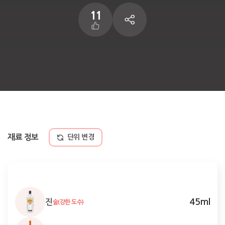
11
재료 정보
단위 변경
45
ml
진
술(강한 도수)