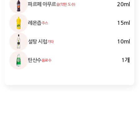
20
ml
파르페 아무르
술(약한 도수)
15
ml
레몬즙
주스
10
ml
설탕 시럽
기타
1
개
탄산수
음료수