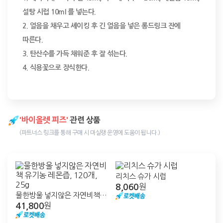
설탕 시럽 10ml 를 넣는다.

2. 얼음을 채우고 셰이킹 후 긴 얼음을 넣은 롱드링크 잔에 
따른다.

3. 탄산수를 가득 채워준 후 잘 섞는다.

4. 식용꽃으로 장식한다.
'바이올렛 피즈'
관련 상품
(파트너스 링크를 통해 구매 시 마실랭 운영에 도움이 됩니다.)
리치스 슈가 시럽
8,060
원
물한방울 넣지않은 자연비책
41,800
유기농 레몬즙, 120개, 25g
원