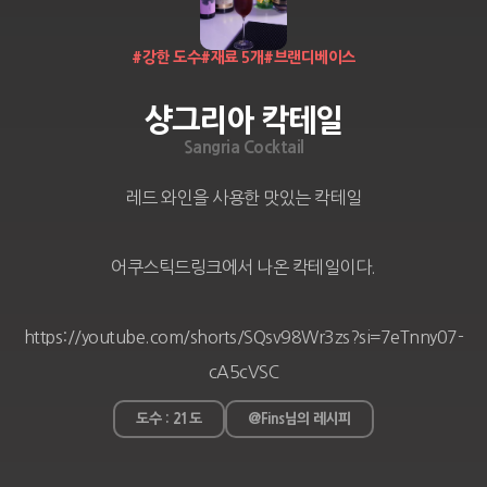
#
강한 도수
#
재료 5개
#
브랜디베이스
샹그리아 칵테일
Sangria Cocktail
레드 와인을 사용한 맛있는 칵테일

어쿠스틱드링크에서 나온 칵테일이다.

https://youtube.com/shorts/SQsv98Wr3zs?si=7eTnny07-
cA5cVSC
도수 : 21도
@Fins님의 레시피