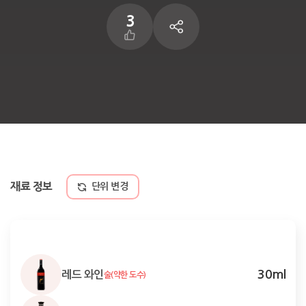
3
재료 정보
단위 변경
30
ml
레드 와인
술(약한 도수)