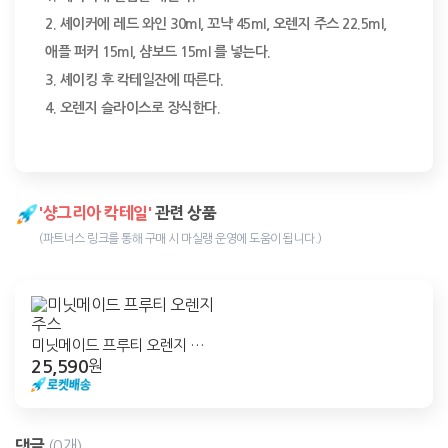
2. 셰이커에 레드 와인 30ml, 꼬냑 45ml, 오렌지 주스 22.5ml, 
애플 퍼커 15ml, 샴보드 15ml 를 넣는다.

3. 셰이킹 후 칵테일잔에 따른다.

4. 오렌지 슬라이스로 장식한다.
'샹그리아 칵테일'
관련 상품
(파트너스 링크를 통해 구매 시 마실랭 운영에 도움이 됩니다.)
미닛메이드 프루티 오렌지 주
25,590
스
원
댓글
(0개)