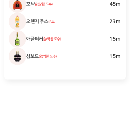
45
ml
꼬냑
술(강한 도수)
23
ml
오렌지 주스
주스
15
ml
애플퍼커
술(약한 도수)
15
ml
샴보드
술(약한 도수)