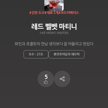
#
강한 도수
#
재료 5개
#
보드카베이스
레드 벨벳 마티니
red velvet martini
와인과 초콜릿의 만남 생각보다 잘 어울리고 맛있다
도수 : 21도
@코코아님의 레시피
5