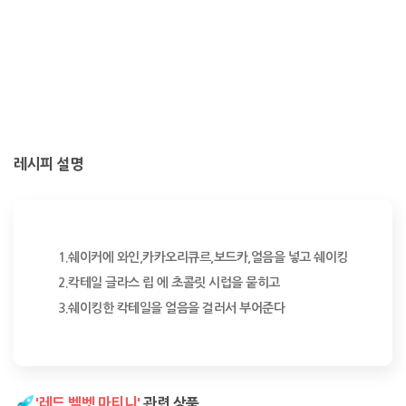
레시피 설명
1.쉐이커에 와인,카카오리큐르,보드카,얼음을 넣고 쉐이킹

2.칵테일 글라스 립 에 초콜릿 시럽을 뭍히고

3.쉐이킹한 칵테일을 얼음을 걸러서 부어준다
'레드 벨벳 마티니'
관련 상품