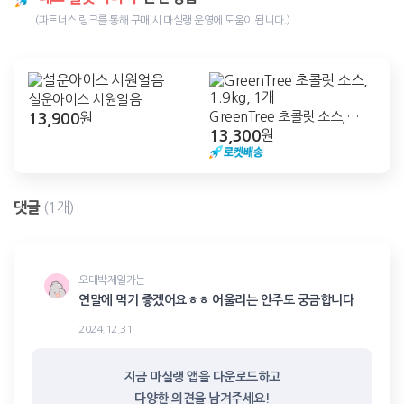
(파트너스 링크를 통해 구매 시 마실랭 운영에 도움이 됩니다.)
설운아이스 시원얼음
13,900
GreenTree 초콜릿 소스,
원
13,300
1.9kg, 1개
원
댓글
(1개)
오대박제일가는
연말에 먹기 좋겠어요ㅎㅎ 어울리는 안주도 궁금합니다
2024.12.31
지금 마실랭 앱을 다운로드하고

다양한 의견을 남겨주세요!