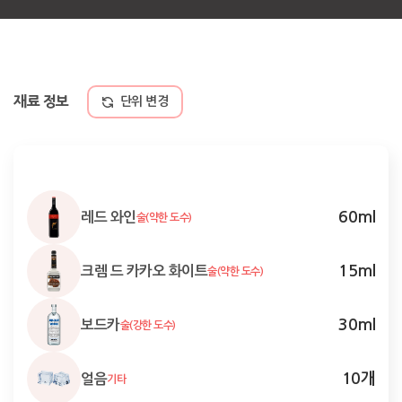
재료 정보
단위 변경
60
ml
레드 와인
술(약한 도수)
15
ml
크렘 드 카카오 화이트
술(약한 도수)
30
ml
보드카
술(강한 도수)
10
개
얼음
기타