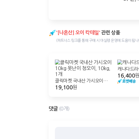
'[나혼산] 오이 칵테일'
관련 상품
(파트너스 링크를 통해 구매 시 마실랭 운영에 도움이 됩니다
캐나다드라
16,400
클릭마켓 국내산 가시오이
19,100
10kg 못난이 청오이, 10kg, 1
원
개
댓글
(0개)