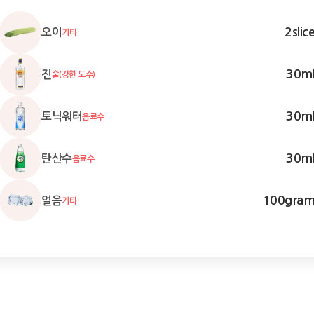
2
slic
오이
기타
30
m
진
술(강한 도수)
30
m
토닉워터
음료수
30
m
탄산수
음료수
100
gra
얼음
기타