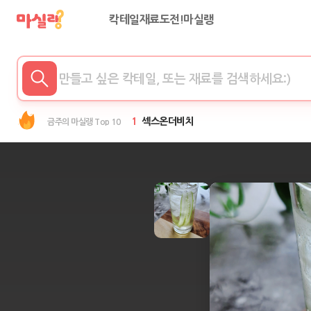
칵테일
재료
도전!마실랭
1
섹스온더비치
금주의 마실랭 Top 10