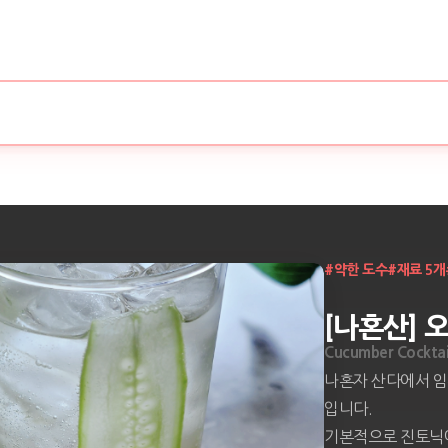
#
약한 도수
#
재료 5개
[나혼산] 
Cucumber Cocktai
나혼자 산다에서 임
입니다.

기본적으로 진토닉