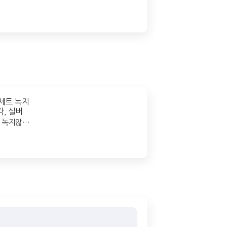
 녹지않는
버