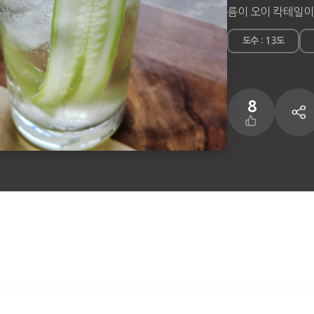
름이 오이 칵테일이
도수 : 13도
8