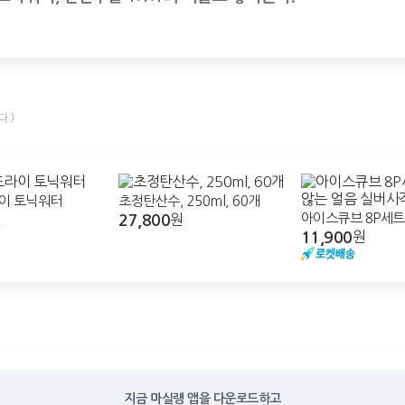
.)
이 토닉워터
초정탄산수, 250ml, 60개
27,800
아이스큐브 8P세트
원
원
11,900
얼음 실버사각, 실
원
지금 마실랭 앱을 다운로드하고
